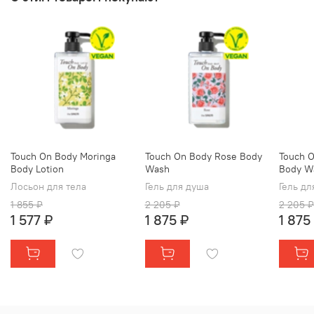
Touch On Body Moringa
Touch On Body Rose Body
Touch O
Body Lotion
Wash
Body W
Лосьон для тела
Гель для душа
Гель дл
1 855 ₽
2 205 ₽
2 205 ₽
1 577 ₽
1 875 ₽
1 875