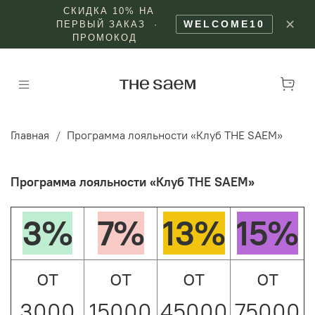
СКИДКА 10% НА
✕
WELCOME10
ПЕРВЫЙ ЗАКАЗ ·
ПРОМОКОД
Главная
Программа лояльности «Клуб THE SAEM»
Программа лояльности «Клуб THE SAEM»
3%
7%
13%
15%
от
от
от
от
3000
15000
45000
75000