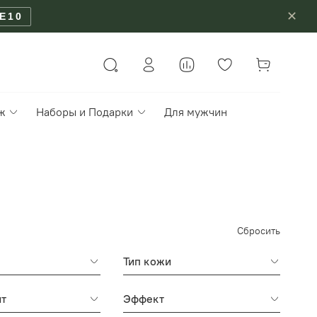
✕
E10
ж
Наборы и Подарки
Для мужчин
Сбросить
Тип кожи
нт
Эффект