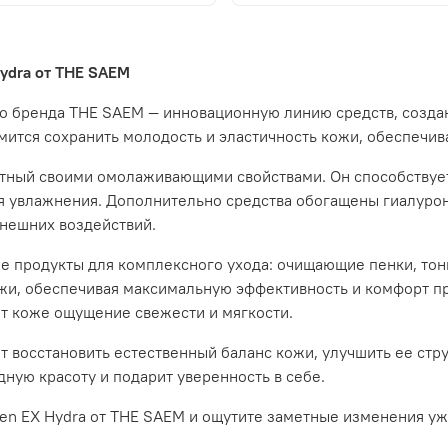
Hydra от THE SAEM
го бренда THE SAEM — инновационную линию средств, созда
ремится сохранить молодость и эластичность кожи, обеспечи
естный своими омолаживающими свойствами. Он способству
 увлажнения. Дополнительно средства обогащены гиалурон
внешних воздействий.
е продукты для комплексного ухода: очищающие пенки, тон
ожи, обеспечивая максимальную эффективность и комфорт п
ят коже ощущение свежести и мягкости.
 восстановить естественный баланс кожи, улучшить ее стру
ную красоту и подарит уверенность в себе.
gen EX Hydra от THE SAEM и ощутите заметные изменения у