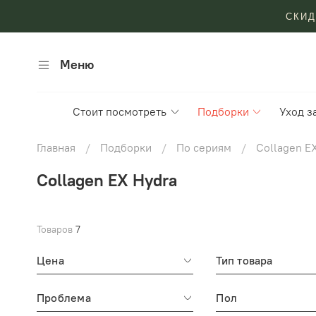
СКИД
Меню
Стоит посмотреть
Подборки
Уход з
Главная
Подборки
По сериям
Collagen E
Collagen EX Hydra
Товаров
7
Цена
Тип товара
Проблема
Пол