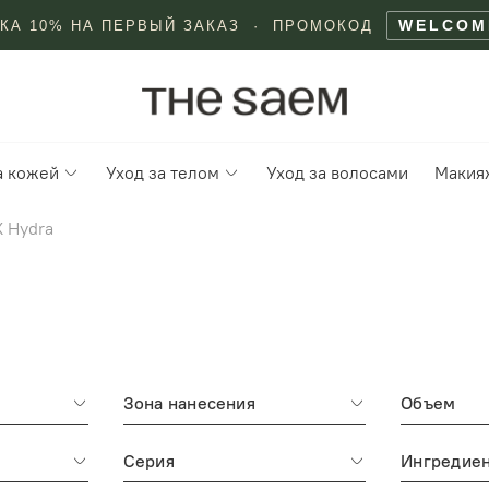
WELCOM
КА 10% НА ПЕРВЫЙ ЗАКАЗ · ПРОМОКОД
а кожей
Уход за телом
Уход за волосами
Макия
X Hydra
Зона нанесения
Объем
Серия
Ингредие