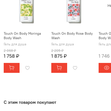
Н
Touch On Body Moringa
Touch On Body Rose Body
Touch O
Body Wash
Wash
Body W
Гель для душа
Гель для душа
Гель дл
2 068 ₽
2 205 ₽
1 758 ₽
1 875 ₽
1 746
С этим товаром покупают