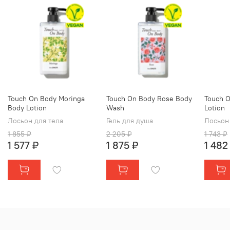
Touch On Body Moringa
Touch On Body Rose Body
Touch 
Body Lotion
Wash
Lotion
Лосьон для тела
Гель для душа
Лосьон
1 855 ₽
2 205 ₽
1 743 ₽
1 577 ₽
1 875 ₽
1 482