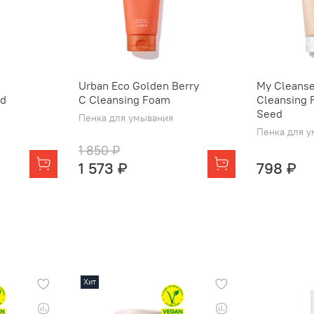
Urban Eco Golden Berry
My Cleanse
ld
C Cleansing Foam
Cleansing 
Seed
Пенка для умывания
Пенка для 
1 850 ₽
1 573 ₽
798 ₽
Хит