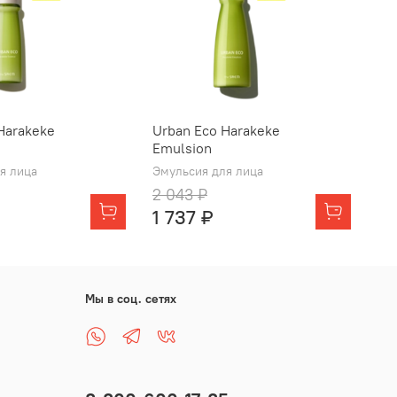
Harakeke
Urban Eco Harakeke
Ur
Emulsion
Fr
я лица
Эмульсия для лица
Кр
2 043 ₽
2 
1 737 ₽
1 
Мы в соц. сетях