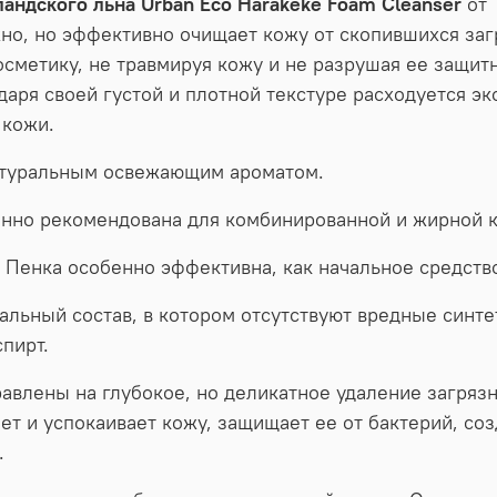
ландского льна Urban Eco Harakeke Foam Cleanser
от 
жно, но эффективно очищает кожу от скопившихся заг
осметику, не травмируя кожу и не разрушая ее защи
даря своей густой и плотной текстуре расходуется э
 кожи.
атуральным освежающим ароматом.
бенно рекомендована для комбинированной и жирной 
 Пенка особенно эффективна, как начальное средств
альный состав, в котором отсутствуют вредные синт
пирт.
авлены на глубокое, но деликатное удаление загряз
ает и успокаивает кожу, защищает ее от бактерий, с
.