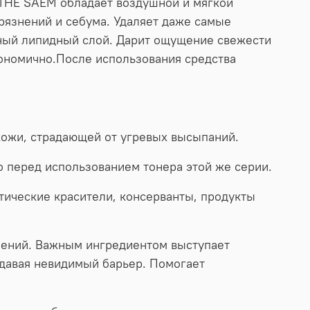
THE SAEM обладает воздушной и мягкой
рязнений и себума. Удаляет даже самые
тный липидный слой. Дарит ощущение свежести
кономично.После использования средства
кожи, страдающей от угревых высыпаний.
о перед использованием тонера этой же серии.
етические красители, консерванты, продукты
нений. Важным ингредиентом выступает
оздавая невидимый барьер. Помогает