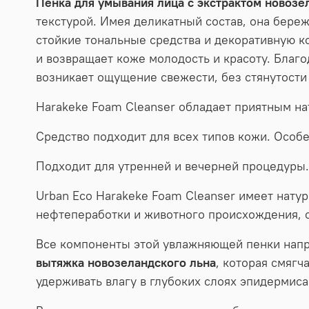
Пенка для умывания лица с экстрактом новозе
текстурой. Имея деликатный состав, она бере
стойкие тональные средства и декоративную к
и возвращает коже молодость и красоту. Благо
возникает ощущение свежести, без стянутости
Harakeke Foam Cleanser обладает приятным н
Средство подходит для всех типов кожи. Осо
Подходит для утренней и вечерней процедуры.
Urban Eco Harakeke Foam Cleanser имеет натур
нефтепеработки и животного происхождения, с
Все компоненты этой увлажняющей пенки напр
вытяжка
новозеландского льна
, которая смягч
удерживать влагу в глубоких слоях эпидермиса