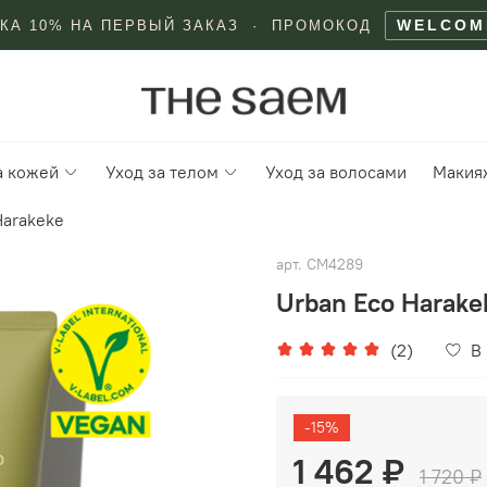
WELCOM
КА 10% НА ПЕРВЫЙ ЗАКАЗ · ПРОМОКОД
а кожей
Уход за телом
Уход за волосами
Макия
Harakeke
арт.
СМ4289
Urban Eco Harake
(2)
В
-15%
1 462 ₽
1 720 ₽