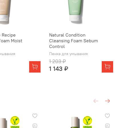
 Recipe
Natural Condition
Na
Foam Moist
Cleansing Foam Sebum
Fo
Control
Пе
умывания
Пенка для умывания
1 203 ₽
1 143 ₽
84