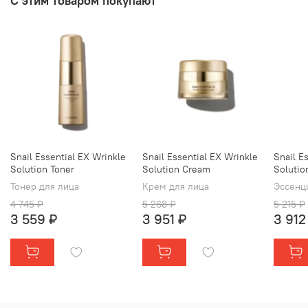
С этим товаром покупают
Snail Essential EX Wrinkle
Snail Essential EX Wrinkle
Snail E
Solution Toner
Solution Cream
Solutio
Тонер для лица
Крем для лица
Эссенц
4 745 ₽
5 268 ₽
5 215 ₽
3 559 ₽
3 951 ₽
3 912