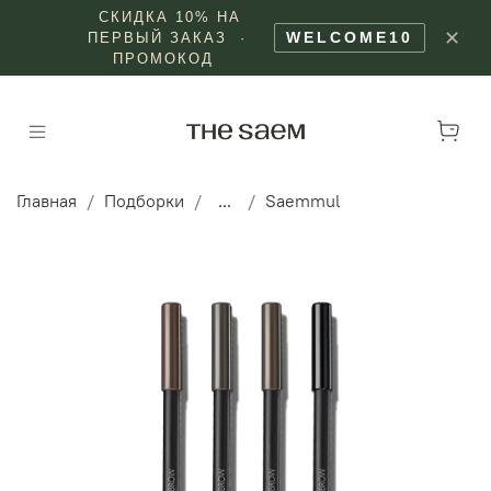
СКИДКА 10% НА
✕
WELCOME10
ПЕРВЫЙ ЗАКАЗ ·
ПРОМОКОД
Главная
Подборки
...
Saemmul