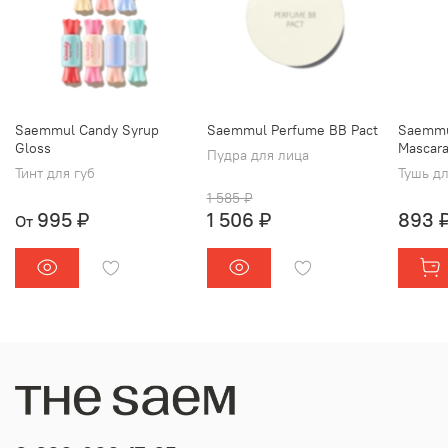
Saemmul Candy Syrup
Saemmul Perfume BB Pact
Saemmul
Gloss
Mascar
Пудра для лица
Тинт для губ
Тушь д
1 585 ₽
995 ₽
1 506 ₽
893 
От