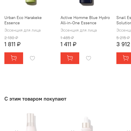
Urban Eco Harakeke
Active Homme Blue Hydro
Snail E
Essence
All-in-One Essence
Solutio
Эссенция для лица
Эссенция для лица
Эссенц
2 130 ₽
1 485 ₽
5 215 ₽
1 811 ₽
1 411 ₽
3 912
С этим товаром покупают