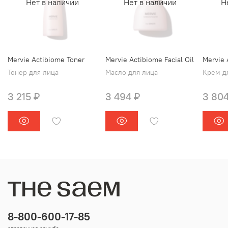
Нет в наличии
Нет в наличии
Н
Mervie Actibiome Toner
Mervie Actibiome Facial Oil
Mervie 
Тонер для лица
Масло для лица
Крем д
3 215 ₽
3 494 ₽
3 804
8-800-600-17-85