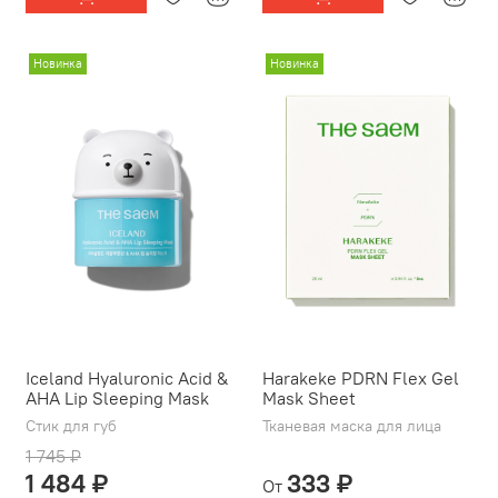
Новинка
Новинка
Iceland Hyaluronic Acid &
Harakeke PDRN Flex Gel
AHA Lip Sleeping Mask
Mask Sheet
Стик для губ
Тканевая маска для лица
1 745 ₽
1 484 ₽
333 ₽
От