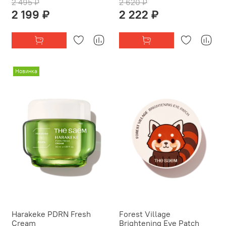
2 495 ₽
2 620 ₽
2 199 ₽
2 222 ₽
Новинка
Harakeke PDRN Fresh
Forest Village
Cream
Brightening Eye Patch