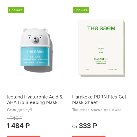
Новинка
Новинка
Iceland Hyaluronic Acid &
Harakeke PDRN Flex Gel
AHA Lip Sleeping Mask
Mask Sheet
Стик для губ
Тканевая маска для лица
1 745 ₽
1 484 ₽
333 ₽
От