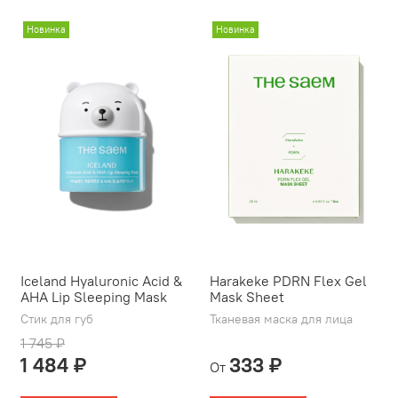
Новинка
Новинка
Iceland Hyaluronic Acid &
Harakeke PDRN Flex Gel
AHA Lip Sleeping Mask
Mask Sheet
Стик для губ
Тканевая маска для лица
1 745 ₽
1 484 ₽
333 ₽
От