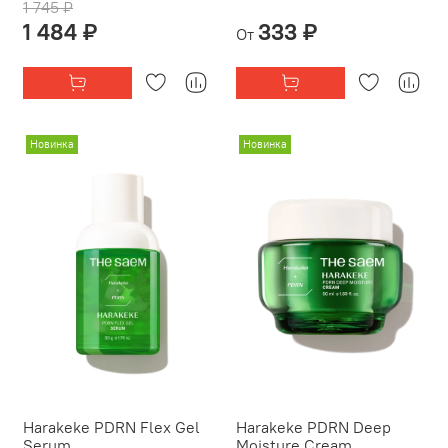
1 745 ₽
1 484 ₽
333 ₽
От
Новинка
Новинка
Harakeke PDRN Flex Gel
Harakeke PDRN Deep
Serum
Moisture Cream