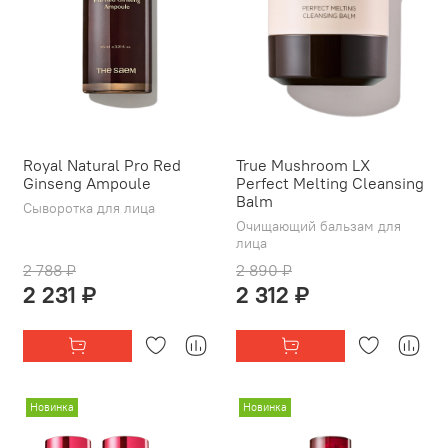
Royal Natural Pro Red
True Mushroom LX
Ginseng Ampoule
Perfect Melting Cleansing
Balm
Сыворотка для лица
Очищающий бальзам для
лица
2 788 ₽
2 890 ₽
2 231 ₽
2 312 ₽
Новинка
Новинка