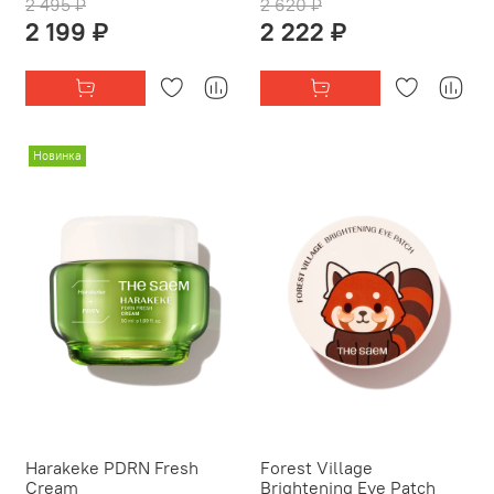
2 495 ₽
2 620 ₽
2 199 ₽
2 222 ₽
Новинка
Harakeke PDRN Fresh
Forest Village
Cream
Brightening Eye Patch