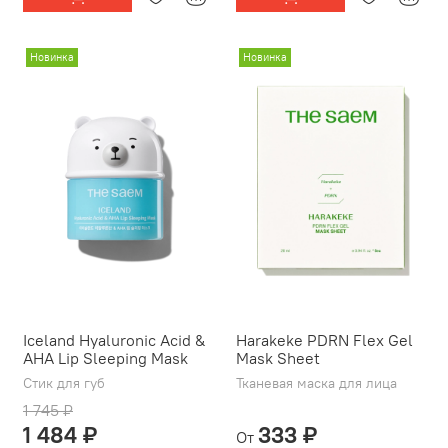
Новинка
Новинка
Iceland Hyaluronic Acid &
Harakeke PDRN Flex Gel
AHA Lip Sleeping Mask
Mask Sheet
Стик для губ
Тканевая маска для лица
1 745 ₽
1 484 ₽
333 ₽
От