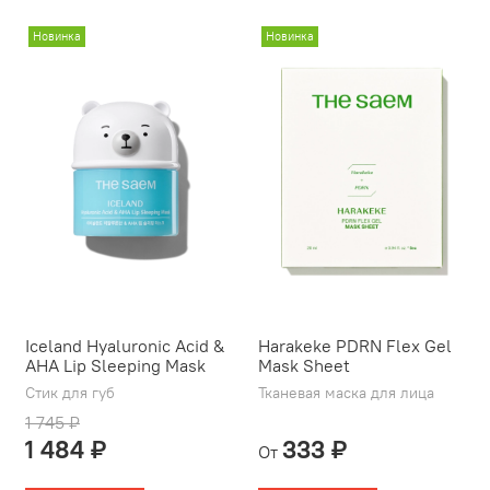
Новинка
Новинка
Iceland Hyaluronic Acid &
Harakeke PDRN Flex Gel
AHA Lip Sleeping Mask
Mask Sheet
Стик для губ
Тканевая маска для лица
1 745 ₽
1 484 ₽
333 ₽
От