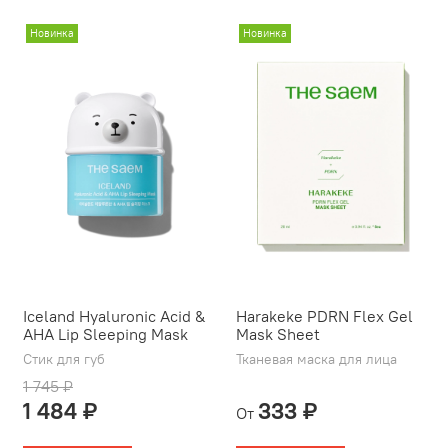
Новинка
Новинка
Iceland Hyaluronic Acid &
Harakeke PDRN Flex Gel
AHA Lip Sleeping Mask
Mask Sheet
Стик для губ
Тканевая маска для лица
1 745 ₽
1 484 ₽
333 ₽
От