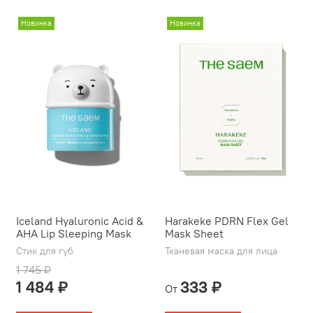
Новинка
Новинка
Iceland Hyaluronic Acid &
Harakeke PDRN Flex Gel
AHA Lip Sleeping Mask
Mask Sheet
Стик для губ
Тканевая маска для лица
1 745 ₽
1 484 ₽
333 ₽
От