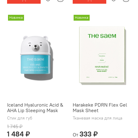
Новинка
Новинка
Iceland Hyaluronic Acid &
Harakeke PDRN Flex Gel
AHA Lip Sleeping Mask
Mask Sheet
Стик для губ
Тканевая маска для лица
1 745 ₽
1 484 ₽
333 ₽
От