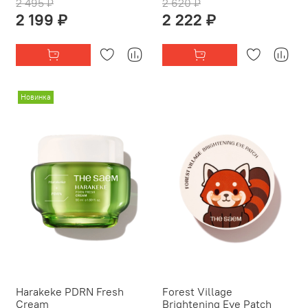
2 495 ₽
2 620 ₽
2 199 ₽
2 222 ₽
Новинка
Harakeke PDRN Fresh
Forest Village
Cream
Brightening Eye Patch