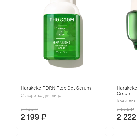
Harakeke PDRN Flex Gel Serum
Harakek
Cream
Сыворотка для лица
Крем для
2 495 ₽
2 620 ₽
2 199 ₽
2 222