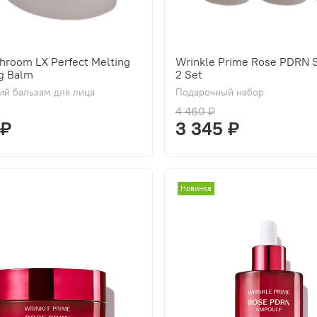
hroom LX Perfect Melting
Wrinkle Prime Rose PDRN S
g Balm
2 Set
й бальзам для лица
Подарочный набор
4 460 ₽
 ₽
3 345 ₽
Новинка