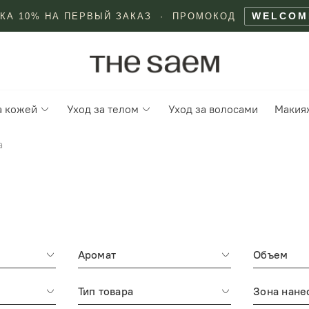
WELCOM
КА 10% НА ПЕРВЫЙ ЗАКАЗ · ПРОМОКОД
а кожей
Уход за телом
Уход за волосами
Макия
а
Аромат
Объем
Тип товара
Зона нане