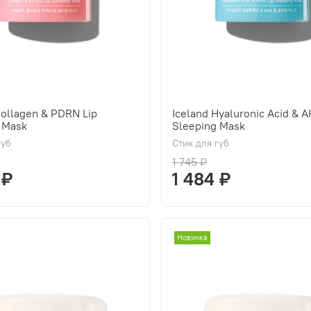
Collagen & PDRN Lip
Iceland Hyaluronic Acid & A
 Mask
Sleeping Mask
губ
Стик для губ
1 745 ₽
 ₽
1 484 ₽
Новинка