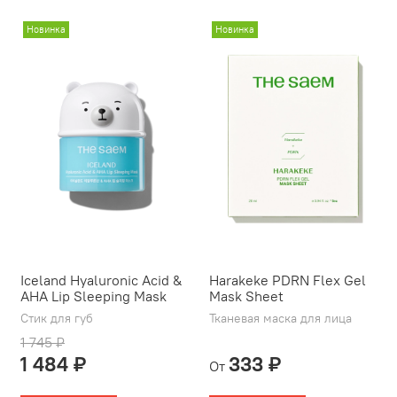
Новинка
Новинка
Iceland Hyaluronic Acid &
Harakeke PDRN Flex Gel
AHA Lip Sleeping Mask
Mask Sheet
Стик для губ
Тканевая маска для лица
1 745 ₽
1 484 ₽
333 ₽
От