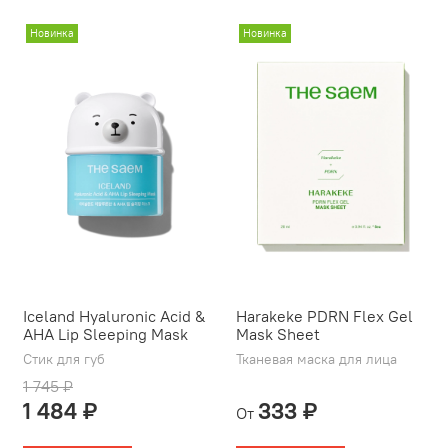
Новинка
Новинка
Iceland Hyaluronic Acid &
Harakeke PDRN Flex Gel
AHA Lip Sleeping Mask
Mask Sheet
Стик для губ
Тканевая маска для лица
1 745 ₽
1 484 ₽
333 ₽
От