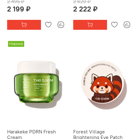
2 495 ₽
2 620 ₽
2 199 ₽
2 222 ₽
Новинка
Harakeke PDRN Fresh
Forest Village
Cream
Brightening Eye Patch