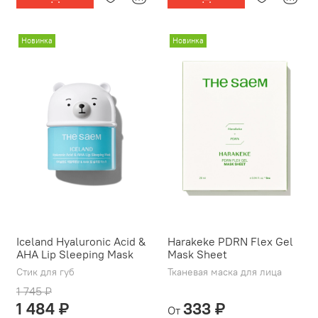
Новинка
Новинка
Iceland Hyaluronic Acid &
Harakeke PDRN Flex Gel
AHA Lip Sleeping Mask
Mask Sheet
Стик для губ
Тканевая маска для лица
1 745 ₽
1 484 ₽
333 ₽
От