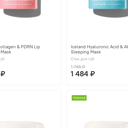
Collagen & PDRN Lip
Iceland Hyaluronic Acid & A
 Mask
Sleeping Mask
губ
Стик для губ
1 745 ₽
 ₽
1 484 ₽
Новинка