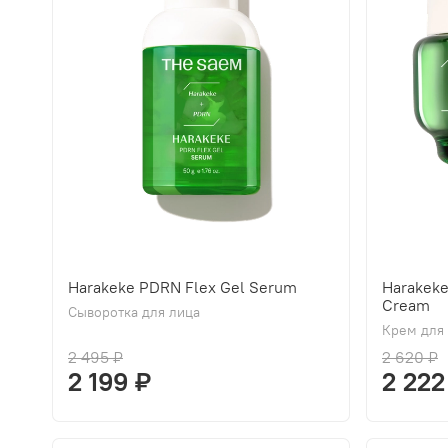
Harakeke PDRN Flex Gel Serum
Harakek
Cream
Сыворотка для лица
Крем для
2 495 ₽
2 620 ₽
2 199 ₽
2 222