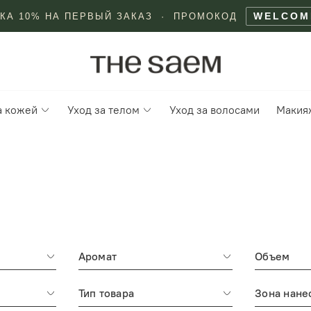
WELCOM
КА 10% НА ПЕРВЫЙ ЗАКАЗ · ПРОМОКОД
а кожей
Уход за телом
Уход за волосами
Макия
Аромат
Объем
Тип товара
Зона нане