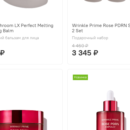
hroom LX Perfect Melting
Wrinkle Prime Rose PDRN S
g Balm
2 Set
й бальзам для лица
Подарочный набор
4 460 ₽
 ₽
3 345 ₽
Новинка