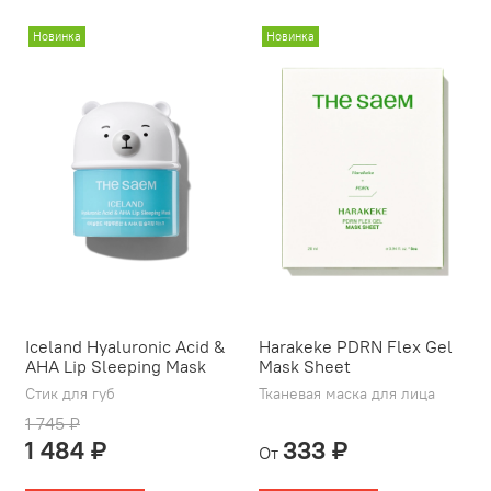
Новинка
Новинка
Iceland Hyaluronic Acid &
Harakeke PDRN Flex Gel
AHA Lip Sleeping Mask
Mask Sheet
Стик для губ
Тканевая маска для лица
1 745 ₽
1 484 ₽
333 ₽
От