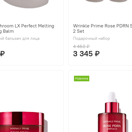
hroom LX Perfect Melting
Wrinkle Prime Rose PDRN S
g Balm
2 Set
й бальзам для лица
Подарочный набор
4 460 ₽
 ₽
3 345 ₽
Новинка