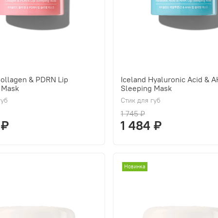
Collagen & PDRN Lip
Iceland Hyaluronic Acid & A
 Mask
Sleeping Mask
губ
Стик для губ
1 745 ₽
 ₽
1 484 ₽
Новинка