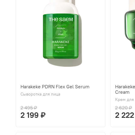
Harakeke PDRN Flex Gel Serum
Harakek
Cream
Сыворотка для лица
Крем для
2 495 ₽
2 620 ₽
2 199 ₽
2 222