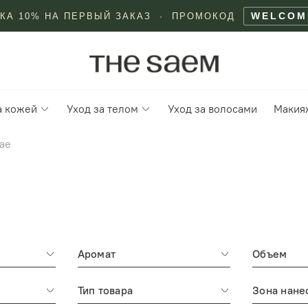
WELCOM
КА 10% НА ПЕРВЫЙ ЗАКАЗ · ПРОМОКОД
а кожей
Уход за телом
Уход за волосами
Макия
ае
Аромат
Объем
Тип товара
Зона нане