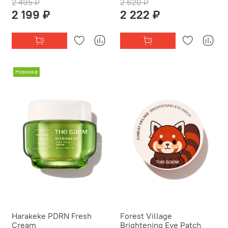
2 495 ₽
2 620 ₽
2 199 ₽
2 222 ₽
Новинка
Harakeke PDRN Fresh
Forest Village
Cream
Brightening Eye Patch