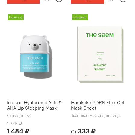
Новинка
Новинка
Iceland Hyaluronic Acid &
Harakeke PDRN Flex Gel
AHA Lip Sleeping Mask
Mask Sheet
Стик для губ
Тканевая маска для лица
1 745 ₽
1 484 ₽
333 ₽
От