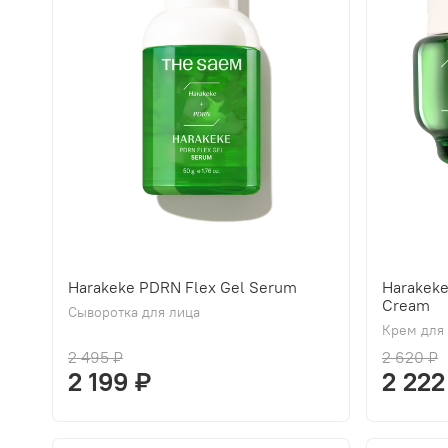
Harakeke PDRN Flex Gel Serum
Harakek
Cream
Сыворотка для лица
Крем для
2 495 ₽
2 620 ₽
2 199 ₽
2 222