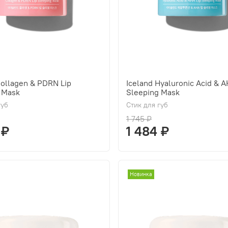
Collagen & PDRN Lip
Iceland Hyaluronic Acid & A
 Mask
Sleeping Mask
губ
Стик для губ
1 745 ₽
 ₽
1 484 ₽
Новинка