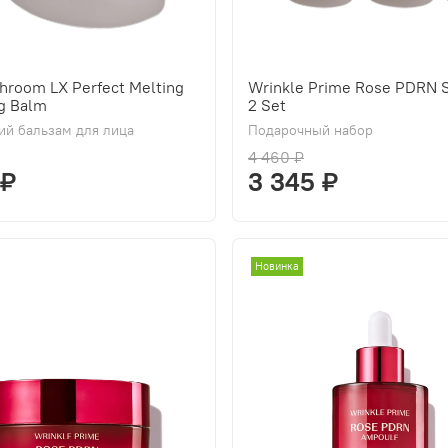
hroom LX Perfect Melting
Wrinkle Prime Rose PDRN S
g Balm
2 Set
й бальзам для лица
Подарочный набор
4 460 ₽
 ₽
3 345 ₽
Новинка