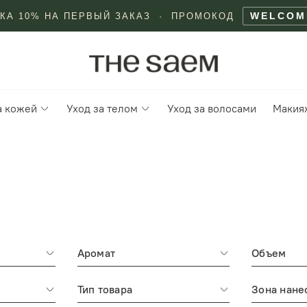
WELCOM
КА 10% НА ПЕРВЫЙ ЗАКАЗ · ПРОМОКОД
а кожей
Уход за телом
Уход за волосами
Макия
Аромат
Объем
Тип товара
Зона нане