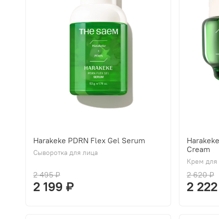
Harakeke PDRN Flex Gel Serum
Harakek
Cream
Сыворотка для лица
Крем для
2 495 ₽
2 620 ₽
2 199 ₽
2 222