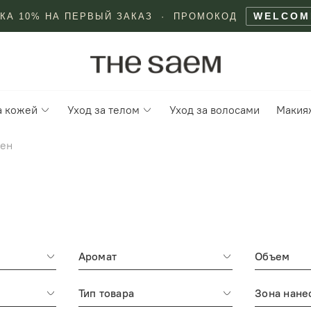
WELCOM
КА 10% НА ПЕРВЫЙ ЗАКАЗ · ПРОМОКОД
а кожей
Уход за телом
Уход за волосами
Макия
зен
Аромат
Объем
Тип товара
Зона нане