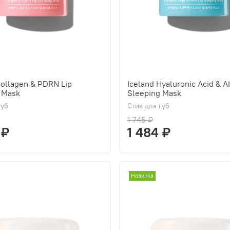
Collagen & PDRN Lip
Iceland Hyaluronic Acid & A
 Mask
Sleeping Mask
губ
Стик для губ
1 745 ₽
 ₽
1 484 ₽
Новинка