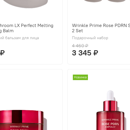
hroom LX Perfect Melting
Wrinkle Prime Rose PDRN S
g Balm
2 Set
й бальзам для лица
Подарочный набор
4 460 ₽
 ₽
3 345 ₽
Новинка