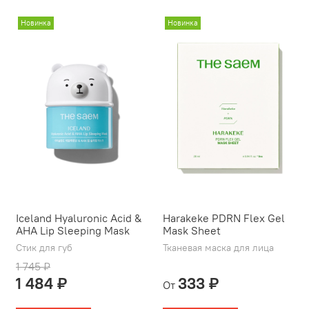
Новинка
Новинка
Iceland Hyaluronic Acid &
Harakeke PDRN Flex Gel
AHA Lip Sleeping Mask
Mask Sheet
Стик для губ
Тканевая маска для лица
1 745 ₽
1 484 ₽
333 ₽
От