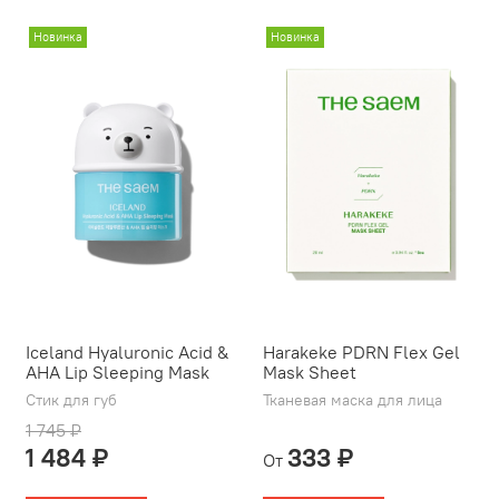
Новинка
Новинка
Iceland Hyaluronic Acid &
Harakeke PDRN Flex Gel
AHA Lip Sleeping Mask
Mask Sheet
Стик для губ
Тканевая маска для лица
1 745 ₽
1 484 ₽
333 ₽
От