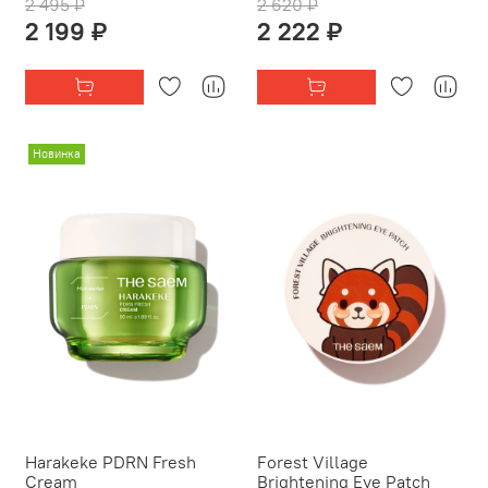
2 495 ₽
2 620 ₽
2 199 ₽
2 222 ₽
Новинка
Harakeke PDRN Fresh
Forest Village
Cream
Brightening Eye Patch