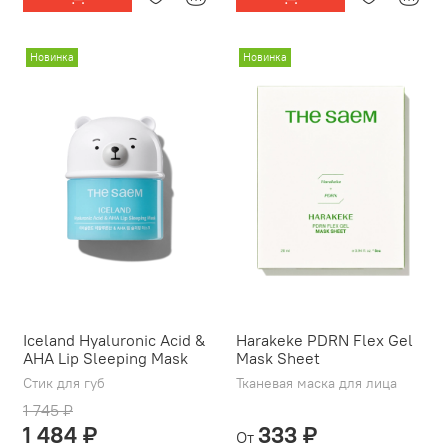
Новинка
Новинка
Iceland Hyaluronic Acid &
Harakeke PDRN Flex Gel
AHA Lip Sleeping Mask
Mask Sheet
Стик для губ
Тканевая маска для лица
1 745 ₽
1 484 ₽
333 ₽
От