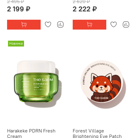
2 495 ₽
2 620 ₽
2 199 ₽
2 222 ₽
Новинка
Harakeke PDRN Fresh
Forest Village
Cream
Brightening Eye Patch