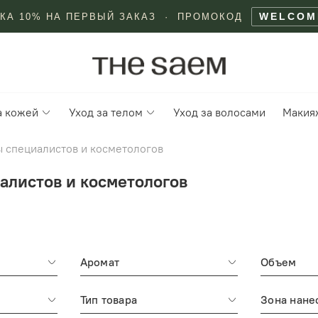
WELCOM
КА 10% НА ПЕРВЫЙ ЗАКАЗ · ПРОМОКОД
а кожей
Уход за телом
Уход за волосами
Макия
ы специалистов и косметологов
алистов и косметологов
Аромат
Объем
Тип товара
Зона нане