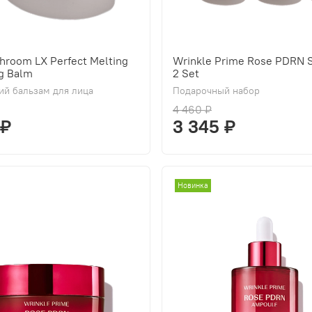
hroom LX Perfect Melting
Wrinkle Prime Rose PDRN S
g Balm
2 Set
й бальзам для лица
Подарочный набор
4 460 ₽
 ₽
3 345 ₽
Новинка