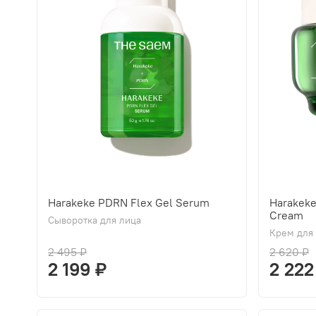
Harakeke PDRN Flex Gel Serum
Harakek
Cream
Сыворотка для лица
Крем для
2 495 ₽
2 620 ₽
2 199 ₽
2 222