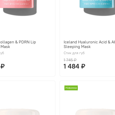
Collagen & PDRN Lip
Iceland Hyaluronic Acid & A
 Mask
Sleeping Mask
губ
Стик для губ
1 745 ₽
 ₽
1 484 ₽
Новинка