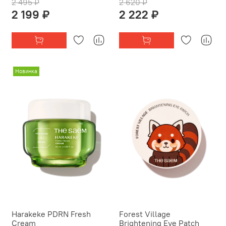
2 495 ₽
2 620 ₽
2 199 ₽
2 222 ₽
Новинка
Harakeke PDRN Fresh
Forest Village
Cream
Brightening Eye Patch