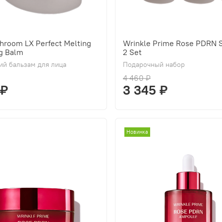
hroom LX Perfect Melting
Wrinkle Prime Rose PDRN S
g Balm
2 Set
й бальзам для лица
Подарочный набор
4 460 ₽
 ₽
3 345 ₽
Новинка