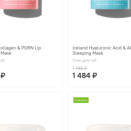
Collagen & PDRN Lip
Iceland Hyaluronic Acid & A
 Mask
Sleeping Mask
губ
Стик для губ
1 745 ₽
 ₽
1 484 ₽
Новинка