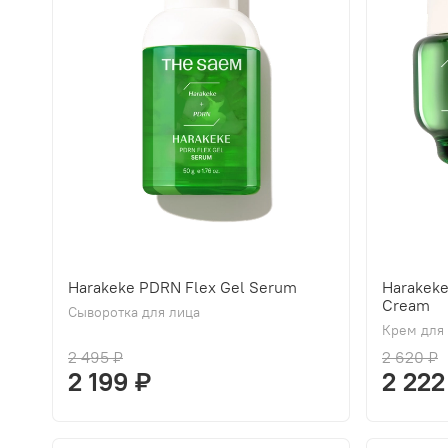
Harakeke PDRN Flex Gel Serum
Harakek
Cream
Сыворотка для лица
Крем для
2 495 ₽
2 620 ₽
2 199 ₽
2 222