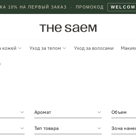
WELCOM
КА 10% НА ПЕРВЫЙ ЗАКАЗ · ПРОМОКОД
а кожей
Уход за телом
Уход за волосами
Макия
ы
Аромат
Объем
Тип товара
Зона нане