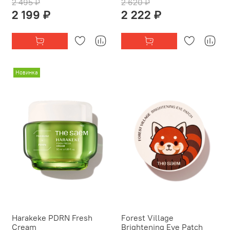
2 495 ₽
2 620 ₽
2 199 ₽
2 222 ₽
Новинка
Harakeke PDRN Fresh
Forest Village
Cream
Brightening Eye Patch