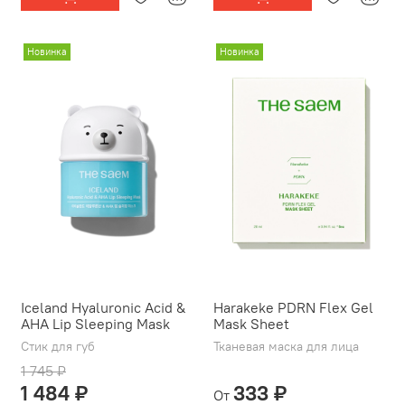
Новинка
Новинка
Iceland Hyaluronic Acid &
Harakeke PDRN Flex Gel
AHA Lip Sleeping Mask
Mask Sheet
Стик для губ
Тканевая маска для лица
1 745 ₽
1 484 ₽
333 ₽
От