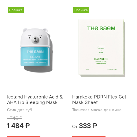
Новинка
Новинка
Iceland Hyaluronic Acid &
Harakeke PDRN Flex Gel
AHA Lip Sleeping Mask
Mask Sheet
Стик для губ
Тканевая маска для лица
1 745 ₽
1 484 ₽
333 ₽
От