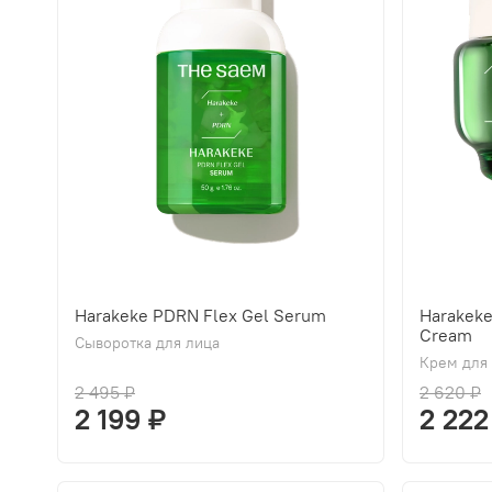
Harakeke PDRN Flex Gel Serum
Harakek
Cream
Сыворотка для лица
Крем для
2 495 ₽
2 620 ₽
2 199 ₽
2 222