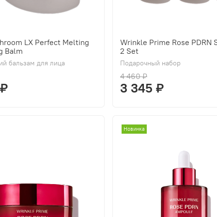
hroom LX Perfect Melting
Wrinkle Prime Rose PDRN S
g Balm
2 Set
й бальзам для лица
Подарочный набор
4 460 ₽
 ₽
3 345 ₽
Новинка