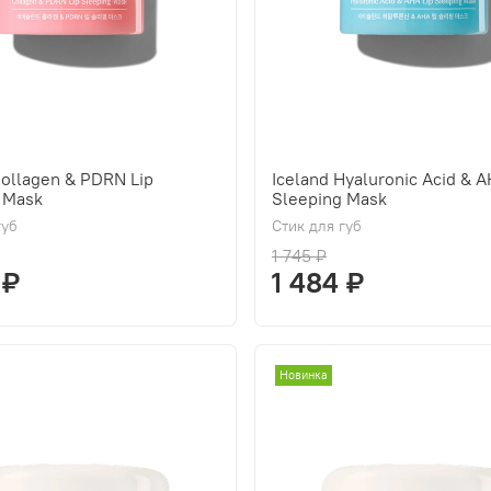
Collagen & PDRN Lip
Iceland Hyaluronic Acid & A
 Mask
Sleeping Mask
губ
Стик для губ
1 745 ₽
 ₽
1 484 ₽
Новинка