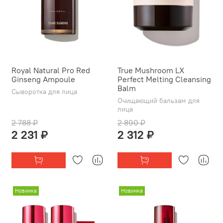
Royal Natural Pro Red
True Mushroom LX
Ginseng Ampoule
Perfect Melting Cleansing
Balm
Сыворотка для лица
Очищающий бальзам для
лица
2 788 ₽
2 890 ₽
2 231 ₽
2 312 ₽
Новинка
Новинка