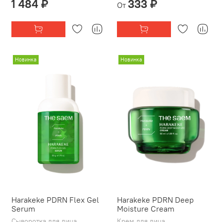
1 484 ₽
333 ₽
От
Новинка
Новинка
Harakeke PDRN Flex Gel
Harakeke PDRN Deep
Serum
Moisture Cream
Сыворотка для лица
Крем для лица