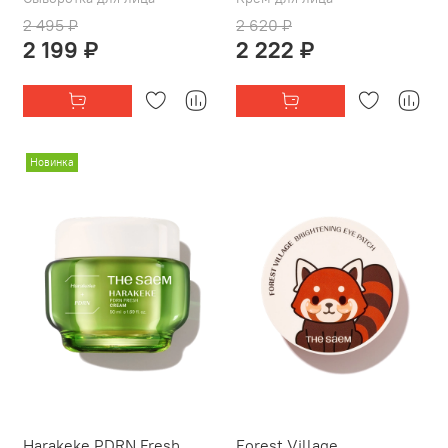
2 495 ₽
2 620 ₽
2 199 ₽
2 222 ₽
Новинка
Harakeke PDRN Fresh
Forest Village