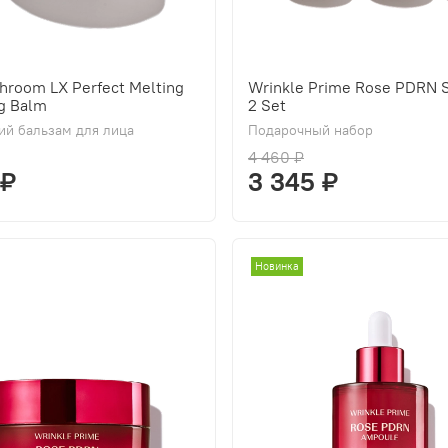
hroom LX Perfect Melting
Wrinkle Prime Rose PDRN S
g Balm
2 Set
й бальзам для лица
Подарочный набор
4 460 ₽
 ₽
3 345 ₽
Новинка