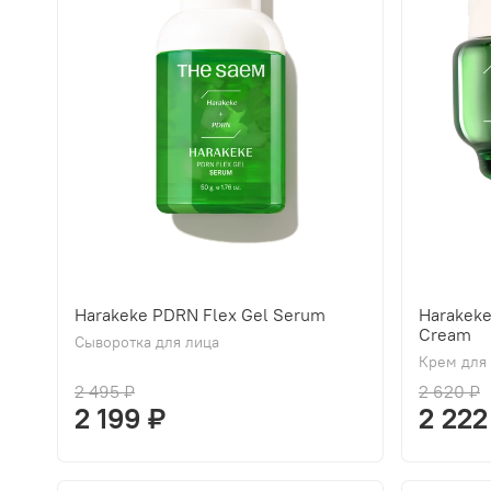
Harakeke PDRN Flex Gel Serum
Harakek
Cream
Сыворотка для лица
Крем для
2 495 ₽
2 620 ₽
2 199 ₽
2 222