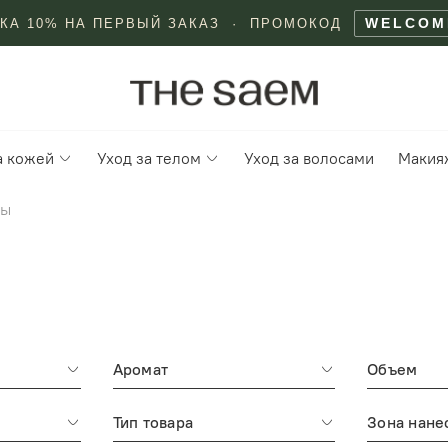
WELCOM
КА 10% НА ПЕРВЫЙ ЗАКАЗ · ПРОМОКОД
а кожей
Уход за телом
Уход за волосами
Макия
ты
Аромат
Объем
Тип товара
Зона нане