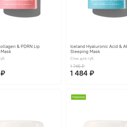
Collagen & PDRN Lip
Iceland Hyaluronic Acid & A
 Mask
Sleeping Mask
губ
Стик для губ
1 745 ₽
 ₽
1 484 ₽
Новинка