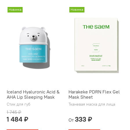
Новинка
Новинка
Iceland Hyaluronic Acid &
Harakeke PDRN Flex Gel
AHA Lip Sleeping Mask
Mask Sheet
Стик для губ
Тканевая маска для лица
1 745 ₽
1 484 ₽
333 ₽
От