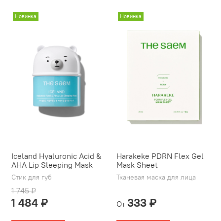
Новинка
Новинка
Iceland Hyaluronic Acid &
Harakeke PDRN Flex Gel
AHA Lip Sleeping Mask
Mask Sheet
Стик для губ
Тканевая маска для лица
1 745 ₽
1 484 ₽
333 ₽
От