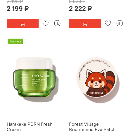
2 495 ₽
2 620 ₽
2 199 ₽
2 222 ₽
Новинка
Harakeke PDRN Fresh
Forest Village
Cream
Brightening Eye Patch