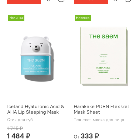
Новинка
Новинка
Iceland Hyaluronic Acid &
Harakeke PDRN Flex Gel
AHA Lip Sleeping Mask
Mask Sheet
Стик для губ
Тканевая маска для лица
1 745 ₽
1 484 ₽
333 ₽
От