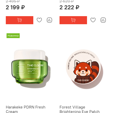
2 495 ₽
2 620 ₽
2 199 ₽
2 222 ₽
Новинка
Harakeke PDRN Fresh
Forest Village
Cream
Brightening Eye Patch