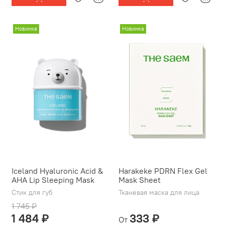
Новинка
Новинка
Iceland Hyaluronic Acid &
Harakeke PDRN Flex Gel
AHA Lip Sleeping Mask
Mask Sheet
Стик для губ
Тканевая маска для лица
1 745 ₽
1 484 ₽
333 ₽
От