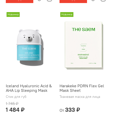
Новинка
Новинка
Iceland Hyaluronic Acid &
Harakeke PDRN Flex Gel
AHA Lip Sleeping Mask
Mask Sheet
Стик для губ
Тканевая маска для лица
1 745 ₽
1 484 ₽
333 ₽
От