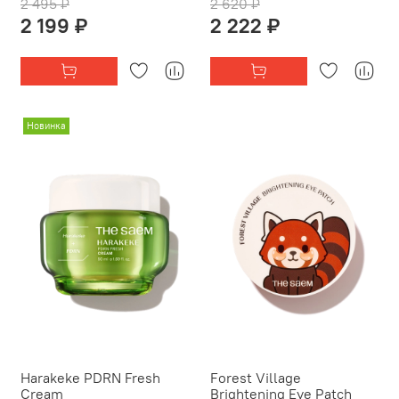
2 495 ₽
2 620 ₽
2 199 ₽
2 222 ₽
Новинка
Harakeke PDRN Fresh
Forest Village
Cream
Brightening Eye Patch