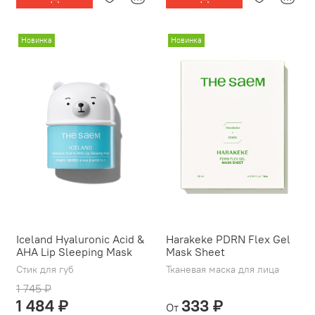
Новинка
Новинка
Iceland Hyaluronic Acid &
Harakeke PDRN Flex Gel
AHA Lip Sleeping Mask
Mask Sheet
Стик для губ
Тканевая маска для лица
1 745 ₽
1 484 ₽
333 ₽
От