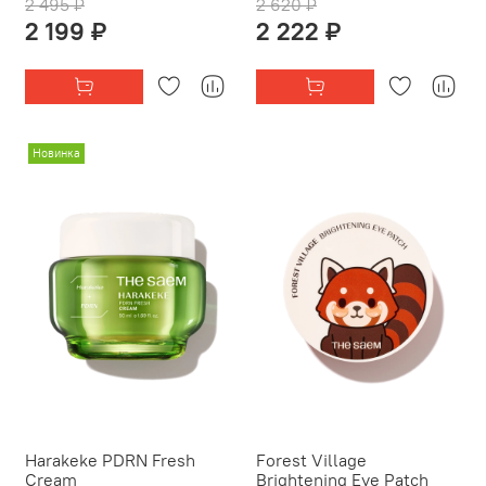
2 495 ₽
2 620 ₽
2 199 ₽
2 222 ₽
Новинка
Harakeke PDRN Fresh
Forest Village
Cream
Brightening Eye Patch