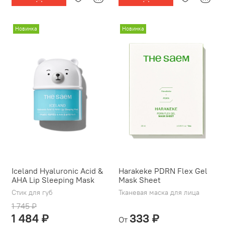
Новинка
Новинка
Iceland Hyaluronic Acid &
Harakeke PDRN Flex Gel
AHA Lip Sleeping Mask
Mask Sheet
Стик для губ
Тканевая маска для лица
1 745 ₽
1 484 ₽
333 ₽
От