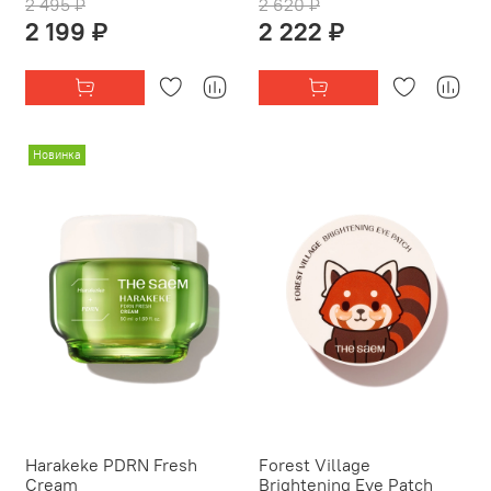
2 495 ₽
2 620 ₽
2 199 ₽
2 222 ₽
Новинка
Harakeke PDRN Fresh
Forest Village
Cream
Brightening Eye Patch