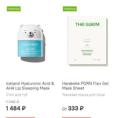
Новинка
Новинка
Iceland Hyaluronic Acid &
Harakeke PDRN Flex Gel
AHA Lip Sleeping Mask
Mask Sheet
Стик для губ
Тканевая маска для лица
1 745 ₽
1 484 ₽
333 ₽
От