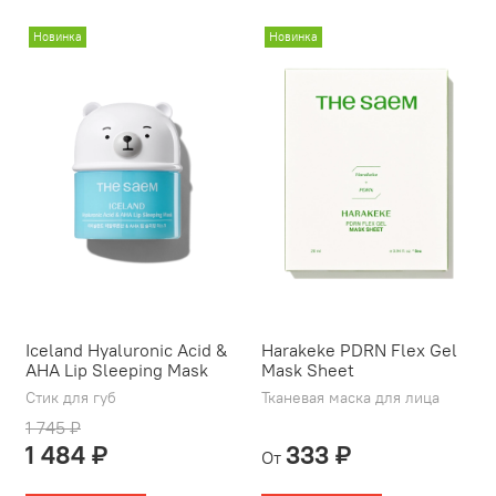
Новинка
Новинка
Iceland Hyaluronic Acid &
Harakeke PDRN Flex Gel
AHA Lip Sleeping Mask
Mask Sheet
Стик для губ
Тканевая маска для лица
1 745 ₽
1 484 ₽
333 ₽
От