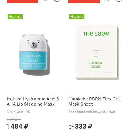
Новинка
Новинка
Iceland Hyaluronic Acid &
Harakeke PDRN Flex Gel
AHA Lip Sleeping Mask
Mask Sheet
Стик для губ
Тканевая маска для лица
1 745 ₽
1 484 ₽
333 ₽
От