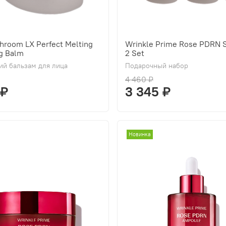
hroom LX Perfect Melting
Wrinkle Prime Rose PDRN S
g Balm
2 Set
й бальзам для лица
Подарочный набор
4 460 ₽
 ₽
3 345 ₽
Новинка