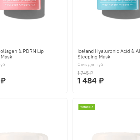
Collagen & PDRN Lip
Iceland Hyaluronic Acid & A
 Mask
Sleeping Mask
губ
Стик для губ
1 745 ₽
 ₽
1 484 ₽
Новинка