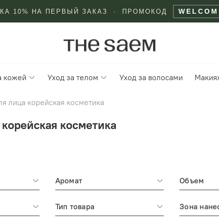
WELCOM
КА 10% НА ПЕРВЫЙ ЗАКАЗ · ПРОМОКОД
а кожей
Уход за телом
Уход за волосами
Макия
ля лица корейская косметика
 корейская косметика
Аромат
Объем
Тип товара
Зона нане