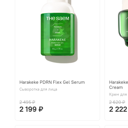
Harakeke PDRN Flex Gel Serum
Harakek
Cream
Сыворотка для лица
Крем для
2 495 ₽
2 620 ₽
2 199 ₽
2 222